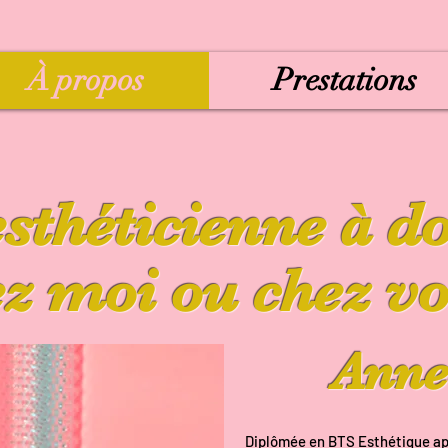
À propos
Prestations
esthéticienne à d
z moi ou chez vo
Anne
Diplômée en BTS Esthétique aprè