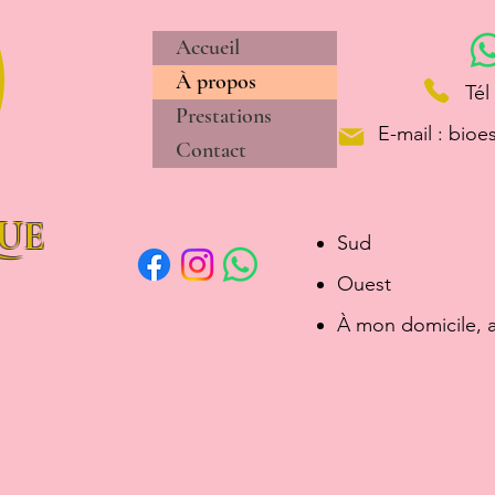
Accueil
À propos
Tél
Prestations
E-mail : bio
Contact
Secteurs :
Nous suivre :
UE
Sud
Ouest
À mon domicile, 