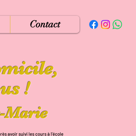
Contact
omicile,
us !
-Marie
s avoir suivi les cours à l'école