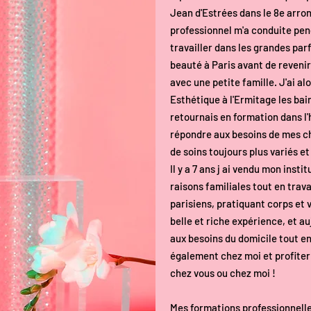
Jean d'Estrées dans le 8e arro
professionnel m'a conduite pe
travailler dans les grandes par
beauté à Paris avant de reveni
avec une petite famille. J'ai al
Esthétique à l'Ermitage les bain
retournais en formation dans l'
répondre aux besoins de mes ch
de soins toujours plus variés et
Il y a 7 ans j ai vendu mon insti
raisons familiales tout en trava
parisiens, pratiquant corps et 
belle et riche expérience, et au
aux besoins du domicile tout e
également chez moi et profiter
chez vous ou chez moi !
​Mes formations professionnelle